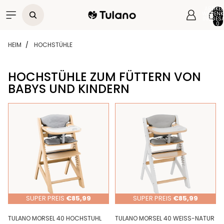
Direkt zum Inhalt
ARTIKEL
WARENK
INSGESA
0
HEIM
HOCHSTÜHLE
HOCHSTÜHLE ZUM FÜTTERN VON
BABYS UND KINDERN
Zur Ergebnisliste springen
SUPER PREIS
€85,99
SUPER PREIS
€85,99
TULANO MORSEL 40 HOCHSTUHL
TULANO MORSEL 40 WEISS-NATUR H