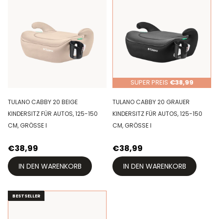
SUPER PREIS
€38,99
TULANO CABBY 20 BEIGE
TULANO CABBY 20 GRAUER
KINDERSITZ FÜR AUTOS, 125-150
KINDERSITZ FÜR AUTOS, 125-150
CM, GRÖSSE I
CM, GRÖSSE I
€38,99
€38,99
IN DEN WARENKORB
IN DEN WARENKORB
BESTSELLER
BESTSELLER