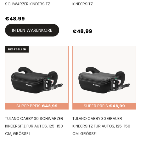
SCHWARZER KINDERSITZ
KINDERSITZ
€48,99
IN DEN WARENKORB
€48,99
BESTSELLER
BESTSELLER
SUPER PREIS
€48,99
SUPER PREIS
€48,99
TULANO CABBY 30 SCHWARZER
TULANO CABBY 30 GRAUER
KINDERSITZ FÜR AUTOS, 125-150
KINDERSITZ FÜR AUTOS, 125-150
CM, GRÖSSE I
CM, GRÖSSE I