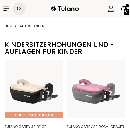
Direkt zum Inhalt
ARTIKEL
WARENK
INSGESA
0
HEIM
AUTOSTÄNDER
KINDERSITZERHÖHUNGEN UND -
AUFLAGEN FÜR KINDER
Zur Ergebnisliste springen
SUPER PREIS
€48,99
TULANO CABBY 30 BEIGE-
TULANO CABBY 30 ROSA-GRAUER