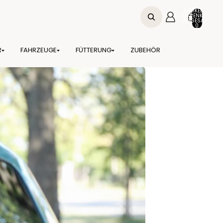
ARTIKEL IM
WARENKORB
INSGESAMT:
0
R
FAHRZEUGE
FÜTTERUNG
ZUBEHÖR