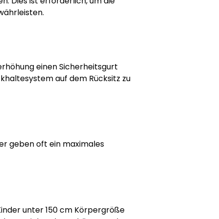
 Dies ist erforderlich, um die
währleisten.
zerhöhung einen Sicherheitsgurt
ückhaltesystem auf dem Rücksitz zu
ler geben oft ein maximales
. Kinder unter 150 cm Körpergröße