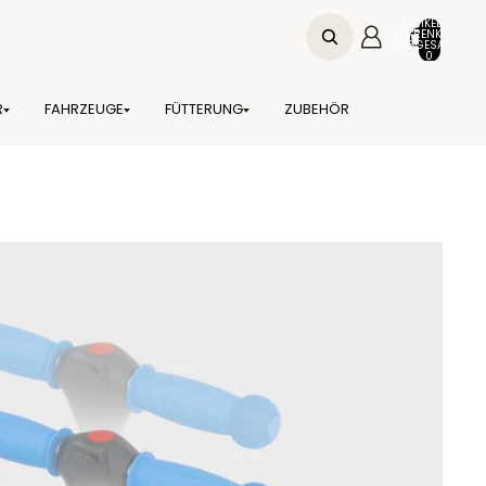
ARTIKEL IM
WARENKORB
INSGESAMT:
0
R
FAHRZEUGE
FÜTTERUNG
ZUBEHÖR