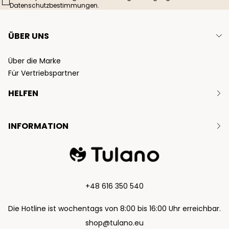
Datenschutzbestimmungen.
ÜBER UNS
Über die Marke
Für Vertriebspartner
HELFEN
Kontakt
INFORMATION
Rücksendungen
Beschwerden
Garantie
Datenschutzrichtlinie
Satzung
+48 616 350 540
Zahlungs- und Liefermethoden
Die Hotline ist wochentags von 8:00 bis 16:00 Uhr erreichbar.
shop@tulano.eu