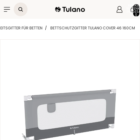
Direkt zum Inhalt
ARTIKEL
WARENK
INSGESA
0
EITSGITTER FÜR BETTEN
BETTSCHUTZGITTER TULANO COVER 46 160CM
Zu Produktinformationen springen