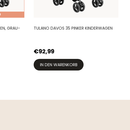
9
EN, GRAU-
TULANO DAVOS 35 PINKER KINDERWAGEN
T
€92,99
IN DEN WARENKORB