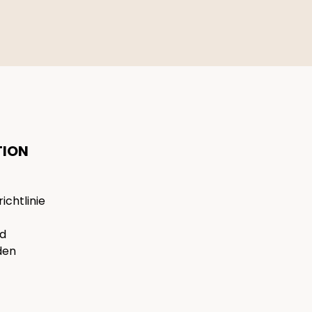
TION
ichtlinie
nd
den