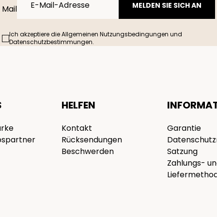
MELDEN SIE SICH AN
Mail
Ich akzeptiere die Allgemeinen Nutzungsbedingungen und
Datenschutzbestimmungen.
S
HELFEN
INFORMA
arke
Kontakt
Garantie
bspartner
Rücksendungen
Datenschutzr
Beschwerden
Satzung
Zahlungs- u
Liefermetho