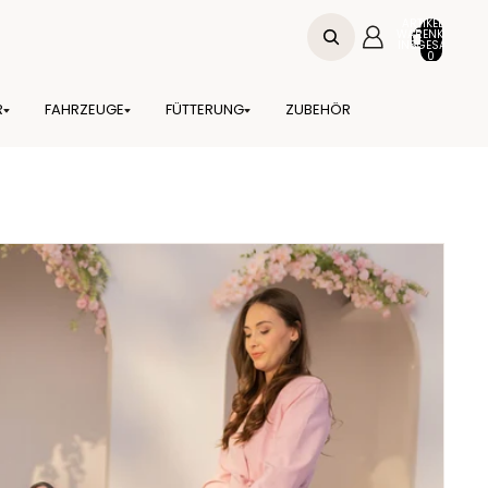
ARTIKEL IM
WARENKORB
INSGESAMT:
0
R
FAHRZEUGE
FÜTTERUNG
ZUBEHÖR