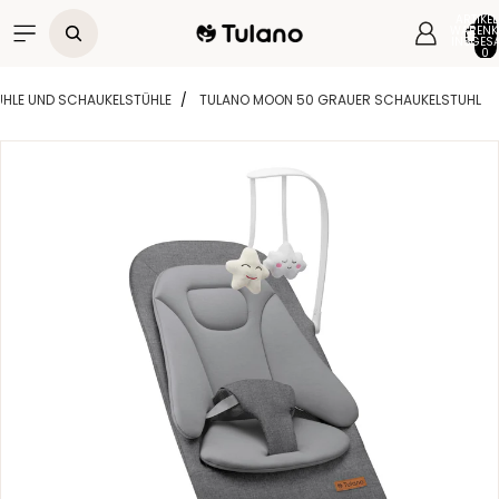
Direkt zum Inhalt
ARTIKEL
WARENK
INSGESA
0
ÜHLE UND SCHAUKELSTÜHLE
TULANO MOON 50 GRAUER SCHAUKELSTUHL
Zu Produktinformationen springen