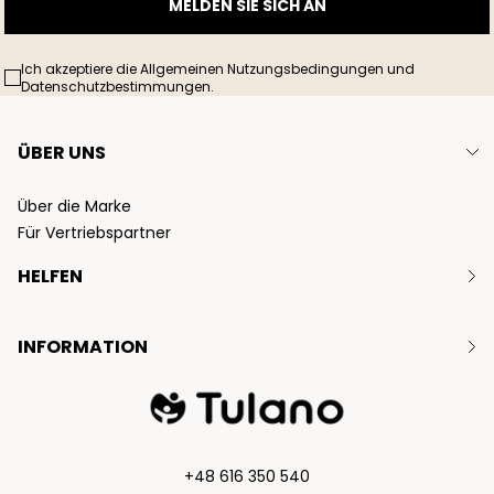
MELDEN SIE SICH AN
Ich akzeptiere die Allgemeinen Nutzungsbedingungen und
Datenschutzbestimmungen.
ÜBER UNS
Über die Marke
Für Vertriebspartner
HELFEN
Kontakt
INFORMATION
Rücksendungen
Beschwerden
Garantie
Datenschutzrichtlinie
Satzung
+48 616 350 540
Zahlungs- und Liefermethoden